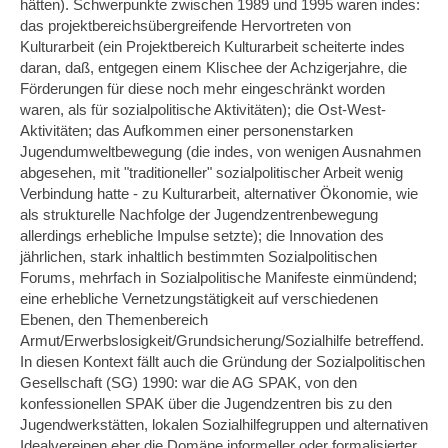
hätten). Schwerpunkte zwischen 1989 und 1995 waren indes:
das projektbereichs­übergreifende Hervortreten von
Kulturarbeit (ein Projektbereich Kulturarbeit scheiterte indes
daran, daß, entgegen einem Klischee der Achzigerjahre, die
För­derungen für diese noch mehr eingeschränkt worden
waren, als für sozialpolitische Aktivitäten); die Ost-West-
Aktivitäten; das Aufkommen einer personenstarken
Jugendumweltbewegung (die indes, von wenigen Ausnahmen
abgesehen, mit "traditioneller" sozialpolitischer Arbeit wenig
Verbindung hatte - zu Kulturarbeit, alternativer Ökonomie, wie
als strukturelle Nachfolge der Jugendzentrenbewegung
allerdings erhebliche Impulse setzte); die Innovation des
jährlichen, stark inhaltlich bestimmten Sozialpolitischen
Forums, mehrfach in Sozialpolitische Manifeste einmündend;
eine erhebliche Vernetzungstätigkeit auf verschiedenen
Ebenen, den Themenbereich
Armut/Erwerbslosigkeit/Grundsicherung/Sozialhilfe betreffend.
In diesen Kontext fällt auch die Gründung der Sozialpolitischen
Gesellschaft (SG) 1990: war die AG SPAK, von den
konfessionellen SPAK über die Jugendzentren bis zu den
Jugendwerkstätten, lokalen Sozialhilfegruppen und alternativen
Idealver­einen eher die Domäne informeller oder formalisierter