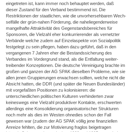
eingetreten ist, kann immer noch behauptet werden, daß
dieser Zustand für den Verband be­stimmend ist. Die
Restriktionen der staatlichen, wie die unvorhersehbaren Wech­
selfälle der grün-nahen Förderung, die naheliegenderweise
mangelhafte Attraktivi­tät des Gegenstandsbereiches für
Sponsoren, die Vielzahl eher konkurrierender als vernetzter
Verbände welche zudem auf Einzelaspekte von Sozialpolitik
festgelegt zu sein pflegen, haben dazu geführt, daß in den
vergangenen 7 Jahren eher die Bestandssicherung des
Verbandes im Vordergrund stand, als die Entfaltung weiter­
treibender Konzeptionen. Die deutsche Vereinigung brachte im
großen und ganzen der AG SPAK dieselben Probleme, wie sie
allen jenen Gruppierungen erwachsen sollten, welche nicht die
Absicht hatten, die DDR (und später die Neuen Bundes­länder)
mit vorgefaßten Positionen zu kolonisieren: die
unterschiedlichen politi­schen Kulturen verhinderten zwar
keineswegs eine Vielzahl produktiver Kontakte, erschwerten
allerdings eine Konsolidierung organisatorischer Strukturen
noch mehr als dies im Westen ohnedies schon der Fall
gewesen war (zudem der AG SPAK völlig jene finanziellen
Anreize fehlten, die zur Motivierung fraglos beigetragen