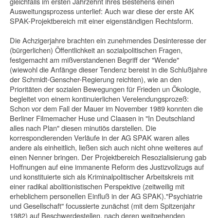
gleichfalls im ersten Jahrzehnt ihres Bestehens einen
Ausweitungsprozess unterlief: Auch war diese der erste AK
SPAK-Projekt­bereich mit einer eigenständigen Rechtsform.
Die Achzigerjahre brachten ein zunehmendes Desinteresse der
(bürgerlichen) Öffentlichkeit an sozialpolitischen Fragen,
festgemacht am mißverstandenen Be­griff der "Wende"
(wiewohl die Anfänge dieser Tendenz bereist in die Schlußjahre
der Schmidt-Genscher-Regierung reichten), wie an den
Prioritäten der sozialen Bewegungen für Frieden un Ökologie,
begleitet von einem kontinuierlichen Ver­elendungsprozeß:
Schon vor dem Fall der Mauer im November 1989 konnten die
Berliner Filmemacher Huse und Claasen in "In Deutschland
alles nach Plan" diesen minutiös darstellen. Die
korrespondierenden Verläufe in der AG SPAK waren alles
andere als einheitlich, ließen sich auch nicht ohne weiteres auf
einen Nenner bringen. Der Projektbereich Resozialisierung gab
Hoffnungen auf eine immanente Reform des Justizvollzugs auf
und konstituierte sich als Kriminalpolitischer Ar­beitskreis mit
einer radikal abolitionistischen Perspektive (zeitweilig mit
erhebli­chem personellen Einfluß in der AG SPAK)."Psychiatrie
und Gesellschaft" focus­sierte zunächst (mit dem Spitzenjahr
1982) auf Beschwerdestellen, nach deren weitgehenden