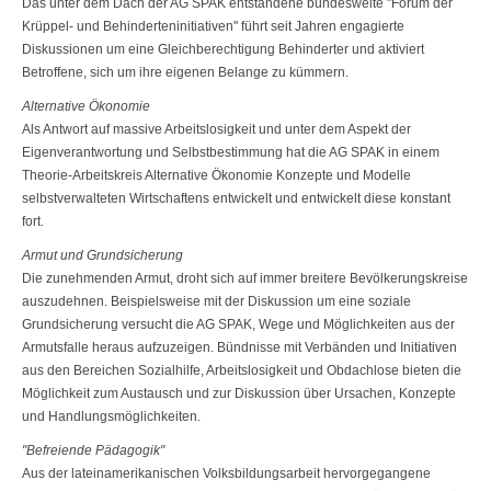
Das unter dem Dach der AG SPAK entstandene bundesweite "Forum der
Krüppel- und Behinderteninitiativen" führt seit Jahren engagierte
Diskussionen um eine Gleichberechtigung Behinderter und aktiviert
Betroffene, sich um ihre eigenen Belange zu kümmern.
Alternative Ökonomie
Als Antwort auf massive Arbeitslosigkeit und unter dem Aspekt der
Eigenver­antwortung und Selbstbestimmung hat die AG SPAK in einem
Theorie-Arbeits­kreis Alternative Ökonomie Konzepte und Modelle
selbstverwalteten Wirt­schaftens entwickelt und entwickelt diese konstant
fort.
Armut und Grundsicherung
Die zunehmenden Armut, droht sich auf immer breitere Bevölkerungskreise
auszudehnen. Beispielsweise mit der Diskussion um eine soziale
Grundsiche­rung versucht die AG SPAK, Wege und Möglichkeiten aus der
Armutsfalle heraus aufzuzeigen. Bündnisse mit Verbänden und Initiativen
aus den Bereichen Sozialhilfe, Arbeitslosigkeit und Obdachlose bieten die
Möglichkeit zum Aus­tausch und zur Diskussion über Ursachen, Konzepte
und Handlungsmöglich­keiten.
"Befreiende Pädagogik"
Aus der lateinamerikanischen Volksbildungsarbeit hervorgegangene