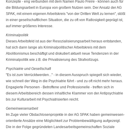
Konzepte - eng verbunden mit dem Namen Paulo Freire - können auch für
die Bildungs­arbeit in Europa von großem Nutzen sein. Der Ansatz der AG
SPAK, mit einem eigenen Arbeitskreis "von der Dritten Welt zu lernen", stößt
in einer gesell­schaftlichen Situation, die zu oft von Ratlosigkeit geprägt ist,
auf immer größe­res Interesse.
Kriminalpolitik
Dieses Arbeitsfeld ist aus der Resozialisierungsarbeit heraus entstanden,
hat sich dann lange als Kriminalpolitischer Arbeitskreis mit dem
Abolitionismus beschäftigt und diskutiert aktuell neue Tendenzen in der
Kriminalpolitik wie z.B. die Privatisierung des Strafvollzugs.
Psychiatrie und Gesellschaft
"Es ist zum Verrücktwerden..." - in diesem Ausspruch spiegelt sich wieder,
wie schnell der Weg in die Psychiatrie führt - und zu oft nicht mehr heraus.
Enga­gierte Personen - Betroffene und Professionelle - treffen sich in
diesem Arbeits­bereich dessen inhaltliche Klammer von der Antipsychiatrie
bis zur Kulturarbeit mit Psychiatrisierten reicht.
Gemeinwesenarbeit
Im Zuge vieler Obdachlosenprojekte in der AG SPAK haben gemeinwesen­
orientierte Ansätze eine Möglichkeit zur Problembewältigung aufgezeigt.
Die in der Folge gegründeten Landesarbeitsgemeinschaften Soziale