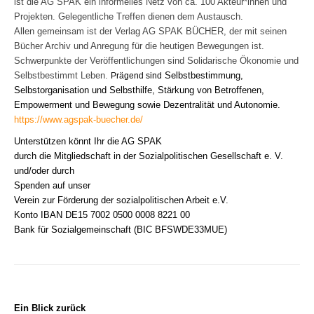
ist die AG SPAK ein informelles Netz von ca. 100 Akteur*innen und
Projekten. Gelegentliche Treffen dienen dem Austausch.
Allen gemeinsam ist der Verlag AG SPAK BÜCHER, der mit seinen
Bücher Archiv und Anregung für die heutigen Bewegungen ist.
Schwerpunkte der Veröffentlichungen
sind
Solidarische Ökonomie und
Selbstbestimmt Leben.
Selbstbestimmung,
Prägend sind
Selbstorganisation und Selbsthilfe
,
Stärkung von Betroffenen,
Empowerment und Bewegung
sowie
Dezentralität und Autonomie
.
https://www.agspak-buecher.de/
Unterstützen könnt Ihr die AG SPAK
durch die Mitgliedschaft in der Sozialpolitischen Gesellschaft e. V.
und/oder durch
Spenden auf unser
Verein zur Förderung der sozialpolitischen Arbeit e.V.
Konto IBAN DE15 7002 0500 0008 8221 00
Bank für Sozialgemeinschaft (BIC BFSWDE33MUE)
Ein Blick zurück