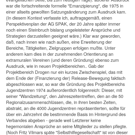
war die fortschreitende formelle "Emanzipierung", die 1975 in
einer allseits gewollten Satzungsänderung zum Ausdruck kam.
(In diesem Kontext verfasste ich, auftragsgemäß, einen
Perspektivenplan der AG SPAK, der 20 Jahre später immer
noch einen Steinbruch bislang ungeleisteter Ansprüche und
Strategien darzustellen geeignet wäre.) Klar war geworden,
daß, nach innen wie nach außen, eine Erweiterung der
Bereiche, Tätigkeiten, Zielgruppen erfolgen mußte. Unter
anderem kam dies in der zunehmenden Orientierung an
extramuralen Vereinen (und deren Gründung) ebenso zum
Ausdruck, wie in neuen Projektbereichen.. Gab der
Projektbereich Drogen nur ein kurzes Zwischenspiel, das mit
dem Ende der (Fi­nanzierung der) Release-Bewegung faktisch
abgeschlossen war, so war die Grün­dung des Projektbereichs
Jugendzentren 1974 außerordentlich folgenreich: Dieser, mit
seiner "Wandzeitung", den Jahreszeitentreffen, den an die 50
Regionalzusam­menschlüssen, die, in ihren besten Zeiten,
abstrakt, an die 4000 Jugendzentren repräsentierten, sollte für
über ein Jahrzehnt die bestimmende Basis im Hintergrund des
Verbandes abgeben - gerade weil Letzterer keine
hegemonialen Ansprüche an seine Mitglieder zu stellen pflegte.
(Noch Fritz Vilmars späte "Selbsthilfegesell­schaft" ist von dieser