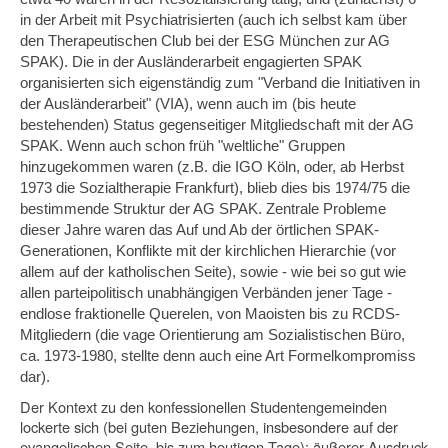
in der Arbeit mit Psychiatrisierten (auch ich selbst kam über
den Therapeutischen Club bei der ESG München zur AG
SPAK). Die in der Ausländerarbeit engagierten SPAK
organisierten sich eigenständig zum "Verband die Initiativen in
der Ausländerarbeit" (VIA), wenn auch im (bis heute
bestehenden) Status gegenseitiger Mitgliedschaft mit der AG
SPAK. Wenn auch schon früh "weltliche" Gruppen
hinzugekommen waren (z.B. die IGO Köln, oder, ab Herbst
1973 die Sozialtherapie Frankfurt), blieb dies bis 1974/75 die
bestim­mende Struktur der AG SPAK. Zentrale Probleme
dieser Jahre waren das Auf und Ab der örtlichen SPAK-
Generationen, Konflikte mit der kirchlichen Hierarchie (vor
allem auf der katholischen Seite), sowie - wie bei so gut wie
allen parteipolitisch unabhängigen Verbänden jener Tage -
endlose fraktionelle Querelen, von Maoisten bis zu RCDS-
Mitgliedern (die vage Orientierung am Sozialistischen Büro,
ca. 1973-1980, stellte denn auch eine Art Formelkompromiss
dar).
Der Kontext zu den konfessionellen Studentengemeinden
lockerte sich (bei guten Beziehungen, insbesondere auf der
evangelischen Seite, bis zum heutigen Tage): äußerer Ausdruck