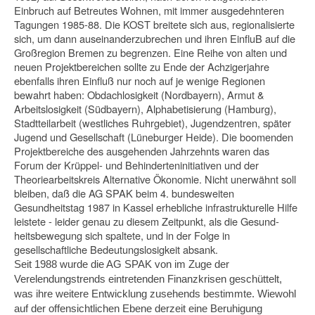
Einbruch auf Betreutes Wohnen, mit immer ausgedehnteren
Tagun­gen 1985-88. Die KOST breitete sich aus, regionalisierte
sich, um dann ausein­anderzubrechen und ihren EinfluB auf die
Großregion Bremen zu begrenzen. Eine Reihe von alten und
neuen Projektbereichen sollte zu Ende der Achzigerjahre
ebenfalls ihren Einfluß nur noch auf je wenige Regionen
bewahrt haben: Obdachlo­sigkeit (Nordbayern), Armut &
Arbeitslosigkeit (Südbayern), Alphabetisierung (Hamburg),
Stadtteilarbeit (westliches Ruhrgebiet), Jugendzentren, später
Jugend und Gesellschaft (Lüneburger Heide). Die boomenden
Projektbereiche des ausge­henden Jahrzehnts waren das
Forum der Krüppel- und Behinderteninitiativen und der
Theoriearbeitskreis Alternative Ökonomie. Nicht unerwähnt soll
bleiben, daß die AG SPAK beim 4. bundesweiten
Gesundheitstag 1987 in Kassel erhebliche infrastrukturelle Hilfe
leistete - leider genau zu diesem Zeitpunkt, als die Gesund­
heitsbewegung sich spaltete, und in der Folge in
gesellschaftliche Bedeutungslosig­keit absank.
Seit 1988 wurde die AG SPAK von im Zuge der
Verelendungstrends eintretenden Finanzkrisen geschüttelt,
was ihre weitere Entwicklung zusehends bestimmte. Wiewohl
auf der offensichtlichen Ebene derzeit eine Beruhigung