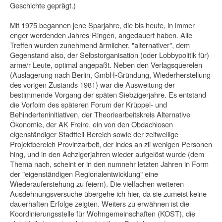
Geschichte geprägt.)
Mit 1975 begannen jene Sparjahre, die bis heute, in immer
enger werdenden Jahres-Ringen, angedauert haben. Alle
Treffen wurden zunehmend ärmlicher, "alternativer", dem
Gegenstand also, der Selbstorganisation (oder Lobbypolitik für)
arme/r Leute, optimal angepaßt. Neben den Verlagsquerelen
(Auslagerung nach Berlin, GmbH-Gründung, Wiederherstellung
des vorigen Zustands 1981) war die Ausweitung der
bestimmende Vorgang der späten Siebzigerjahre. Es entstand
die Vorfoim des späteren Forum der Krüppel- und
Behinderteninitiativen, der Theorie­arbeitskreis Alternative
Ökonomie, der AK Freire, ein von den Obdachlosen
eigenständiger Stadtteil-Bereich sowie der zeitweilige
Projektbereich Provinzarbeit, der indes an zii wenigen Personen
hing, und in den Achzigerjahren wieder aufgelöst wurde (dem
Thema nach, scheint er in den numnehr letzten Jahren in Form
der "eigenständigen Regionalentwicklung" eine
Wiederauferstehung zu feiern). Die vielfachen weiteren
Ausdehnungsversuche übergehe ich hier, da sie zumeist keine
dauerhaften Erfolge zeigten. Weiters zu erwähnen ist die
Koordinierungsstelle für Wohngemeinschaften (KOST), die